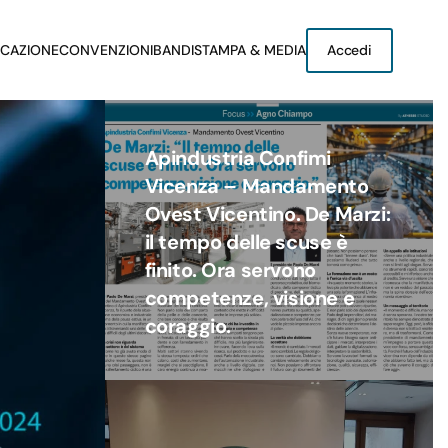
CAZIONE
CONVENZIONI
BANDI
STAMPA & MEDIA
Accedi
Apindustria Confimi
Vicenza – Mandamento
Ovest Vicentino. De Marzi:
il tempo delle scuse è
finito. Ora servono
competenze, visione e
coraggio.