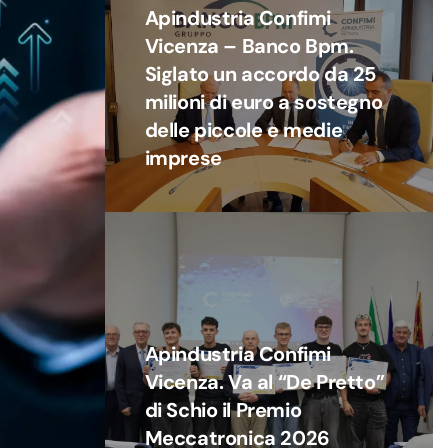
Apindustria Confimi
Vicenza – Banco Bpm.
Siglato un accordo da 25
milioni di euro a sostegno
delle piccole e medie
imprese
Apindustria Confimi
Vicenza. Va al “De Pretto”
di Schio il Premio
Meccatronica 2026