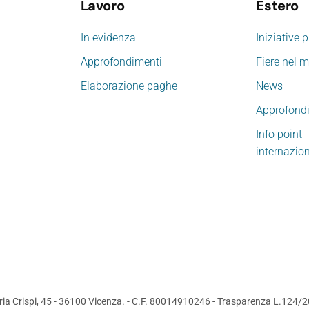
Lavoro
Estero
In evidenza
Iniziative 
Approfondimenti
Fiere nel 
Elaborazione paghe
News
Approfond
Info point
internazio
ia Crispi, 45 - 36100 Vicenza. - C.F. 80014910246 -
Trasparenza L.124/