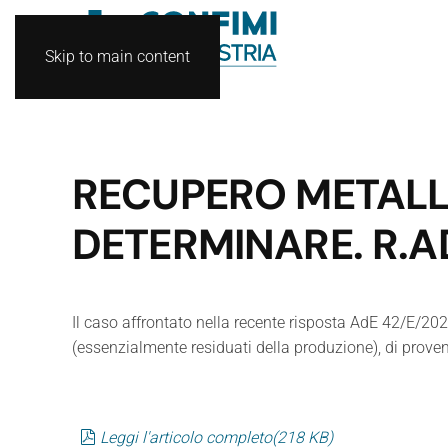
Skip to main content
RECUPERO METALLI
DETERMINARE. R.A
Il caso affrontato nella recente risposta AdE 42/E/2023
(essenzialmente residuati della produzione), di proven
pdf
Leggi l'articolo completo
(
218 KB
)