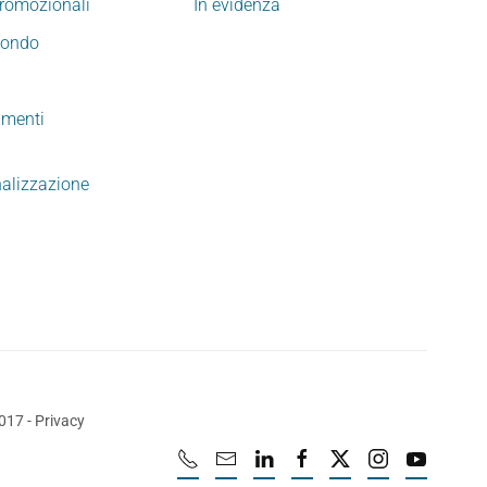
promozionali
In evidenza
mondo
imenti
nalizzazione
2017
-
Privacy