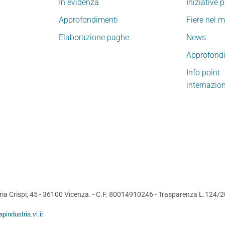
In evidenza
Iniziative 
Approfondimenti
Fiere nel 
Elaborazione paghe
News
Approfond
Info point
internazio
ia Crispi, 45 - 36100 Vicenza. - C.F. 80014910246 -
Trasparenza L.124/
pindustria.vi.it