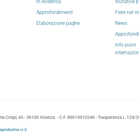
In evidenza
Iniziative 
Approfondimenti
Fiere nel 
Elaborazione paghe
News
Approfond
Info point
internazio
ia Crispi, 45 - 36100 Vicenza. - C.F. 80014910246 -
Trasparenza L.124/
pindustria.vi.it