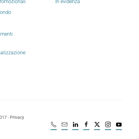
promozionali
In evidenza
mondo
imenti
nalizzazione
2017
-
Privacy