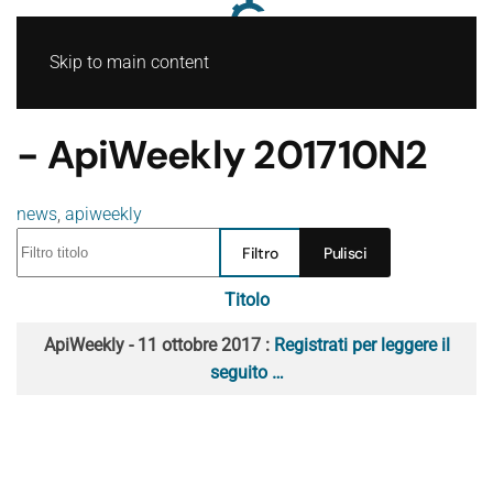
Skip to main content
- ApiWeekly 201710N2
news
,
apiweekly
Filtro titolo
Filtro
Pulisci
Titolo
Articoli
ApiWeekly - 11 ottobre 2017 :
Registrati per leggere il
seguito …