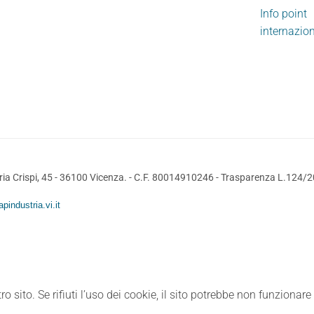
Info point
internazio
ia Crispi, 45 - 36100 Vicenza. - C.F. 80014910246 -
Trasparenza L.124/
pindustria.vi.it
ro sito. Se rifiuti l’uso dei cookie, il sito potrebbe non funzionar