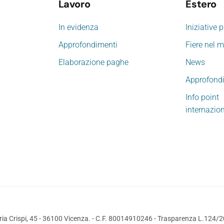
Lavoro
Estero
In evidenza
Iniziative 
Approfondimenti
Fiere nel 
Elaborazione paghe
News
Approfond
Info point
internazio
ia Crispi, 45 - 36100 Vicenza. - C.F. 80014910246 -
Trasparenza L.124/