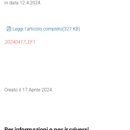
in data 12.4.2024.
pdf
Leggi l'articolo completo
(
327 KB
)
20240417_EF1
Creato il
17 Aprile 2024
.
Per informazioni e per iscriversi