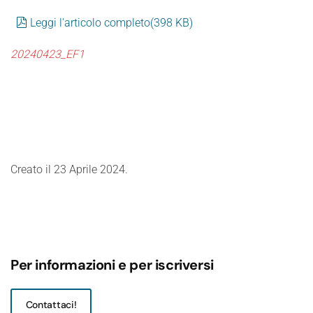
pdf
Leggi l'articolo completo
(
398 KB
)
20240423_EF1
Creato il
23 Aprile 2024
.
Per informazioni e per iscriversi
Contattaci!