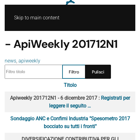
Skip to main content
- ApiWeekly 201712N1
news
,
apiweekly
Filtro titolo
Filtro
Pulisci
Titolo
Articoli
Apiweekly 201712N1 - 6 dicembre 2017 :
Registrati per
leggere il seguito …
Sondaggio ANC e Confimi Industria "Spesometro 2017
bocciato su tutti i fronti"
DIVERSIFICAZIONE CONTRIBUTIVA PER GLI