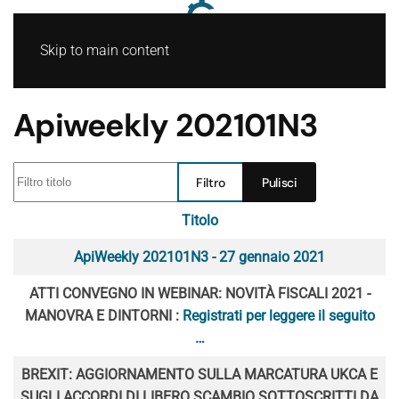
Skip to main content
Apiweekly 202101N3
Filtro titolo
Filtro
Pulisci
Titolo
Articoli
ApiWeekly 202101N3 - 27 gennaio 2021
ATTI CONVEGNO IN WEBINAR: NOVITÀ FISCALI 2021 -
MANOVRA E DINTORNI :
Registrati per leggere il seguito
…
BREXIT: AGGIORNAMENTO SULLA MARCATURA UKCA E
SUGLI ACCORDI DI LIBERO SCAMBIO SOTTOSCRITTI DA