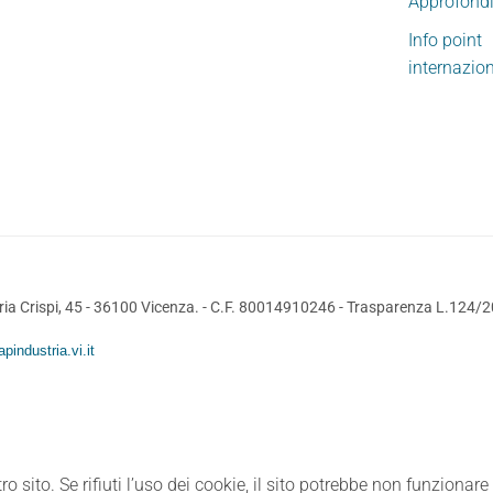
Approfond
Info point
internazio
ia Crispi, 45 - 36100 Vicenza. - C.F. 80014910246 -
Trasparenza L.124/
pindustria.vi.it
ro sito. Se rifiuti l’uso dei cookie, il sito potrebbe non funzionar