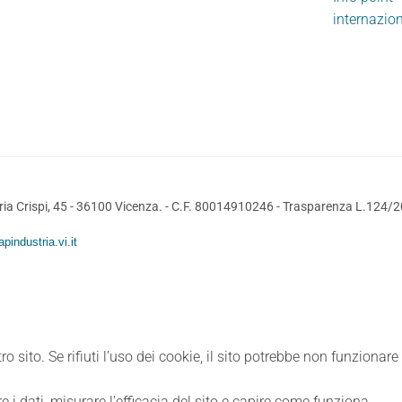
internazio
ia Crispi, 45 - 36100 Vicenza. - C.F. 80014910246 -
Trasparenza L.124/
pindustria.vi.it
ro sito. Se rifiuti l’uso dei cookie, il sito potrebbe non funzionar
e i dati, misurare l’efficacia del sito e capire come funziona.