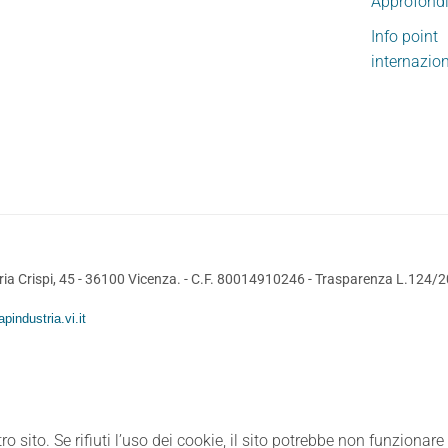
Approfond
Info point
internazio
ia Crispi, 45 - 36100 Vicenza. - C.F. 80014910246 -
Trasparenza L.124/
pindustria.vi.it
ro sito. Se rifiuti l’uso dei cookie, il sito potrebbe non funzionar