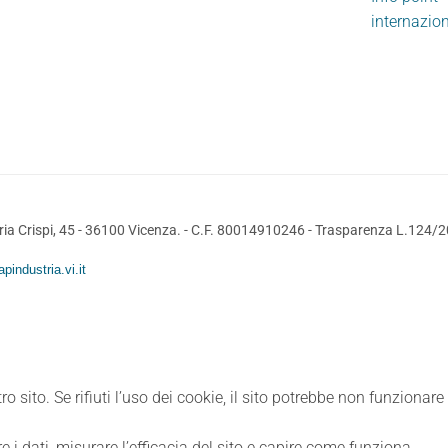
internazio
ia Crispi, 45 - 36100 Vicenza. - C.F. 80014910246 -
Trasparenza L.124/
pindustria.vi.it
ro sito. Se rifiuti l’uso dei cookie, il sito potrebbe non funzionar
e i dati, misurare l’efficacia del sito e capire come funziona.