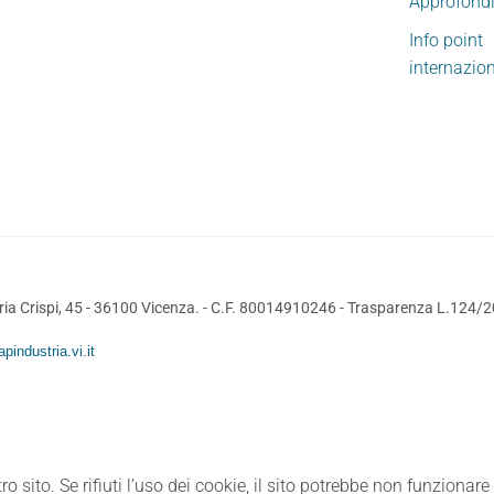
Approfond
Info point
internazio
ia Crispi, 45 - 36100 Vicenza. - C.F. 80014910246 -
Trasparenza L.124/
pindustria.vi.it
ro sito. Se rifiuti l’uso dei cookie, il sito potrebbe non funzionar