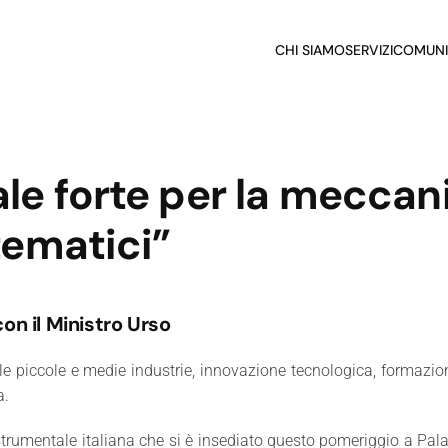
CHI SIAMO
SERVIZI
COMUNI
ale forte per la meccan
 tematici”
on il Ministro Urso
lle piccole e medie industrie, innovazione tecnologica, formazi
a.
a strumentale italiana che si è insediato questo pomeriggio a Pa