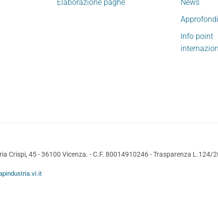
Elaborazione paghe
News
Approfond
Info point
internazio
ia Crispi, 45 - 36100 Vicenza. - C.F. 80014910246 -
Trasparenza L.124/
pindustria.vi.it