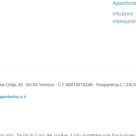
Approfond
Info point
internazio
ia Crispi, 45 - 36100 Vicenza. - C.F. 80014910246 -
Trasparenza L.124/
pindustria.vi.it
ro sito. Se rifiuti l’uso dei cookie, il sito potrebbe non funzionar