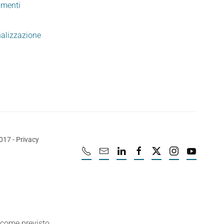
imenti
nalizzazione
2017
-
Privacy
e come previsto.