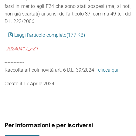
farsi in merito agli F24 che sono stati sospesi (ma, si noti,
non già scartati) ai sensi dell’articolo 37, comma 49-ter, del
D.L. 223/2006.
pdf
Leggi l'articolo completo
(
177 KB
)
20240417_FZ1
-------------
Raccolta articoli novità art. 6 D.L. 39/2024
-
clicca qui
Creato il
17 Aprile 2024
.
Per informazioni e per iscriversi