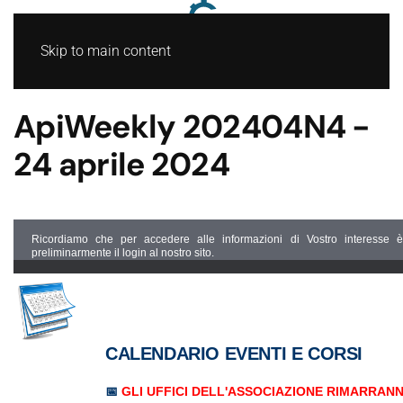
Skip to main content
ApiWeekly 202404N4 -
24 aprile 2024
Ricordiamo che per accedere alle informazioni di Vostro interesse è 
preliminarmente il login al nostro sito.
CALENDARIO EVENTI E CORSI
📅
GLI UFFICI DELL'ASSOCIAZIONE RIMARRANNO