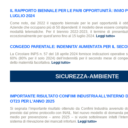
IL RAPPORTO BIENNALE PER LE PARI OPPORTUNITÀ: INVIO P
LUGLIO 2024
Come noto, dal 2022 il rapporto biennale per le pari opportunità è obb
Aziende che occupano più di 50 dipendenti: il modello deve essere compila
modalità telematiche. Per il biennio 2022-2023, il termine di presentaz
eccezionalmente per quest’anno fino al 15 luglio 2024.
Leggi tutto»
CONGEDO PARENTALE: INDENNITA’ AUMENTATA PER IL SEC
La Circolare INPS n. 57 del 18 aprile 2024 fornisce indicazioni operative 
60% (80% per il solo 2024) dell’indennità per il secondo mese di conged
detto maternità facoltativa.
Leggi tutto»
SICUREZZA-AMBIENTE
IMPORTANTE RISULTATO CONFIMI INDUSTRIA ALL'INTERNO
OT23 PER L'ANNO 2025
Si segnala l’importante risultato ottenuto da Confimi Industria avvenuto do
previsto dal primo protocollo con INAIL. Nel nuovo modello di domanda per
medio per prevenzione – anno 2025 – si vuole sottolineare infatti l’Inter
sistema di rilevazione dei mancati infortuni.
Leggi tutto»