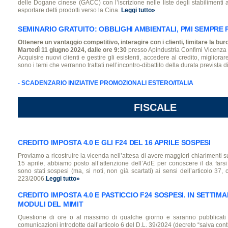
delle Dogane cinese (GACC) con l’iscrizione nelle liste degli stabilimenti
esportare detti prodotti verso la Cina.
Leggi tutto»
SEMINARIO GRATUITO: OBBLIGHI AMBIENTALI, PMI SEMPRE 
Ottenere un vantaggio competitivo, interagire con i clienti, limitare la bu
Martedì 11 giugno 2024, dalle ore 9:30
presso Apindustria Confimi Vicenza
Acquisire nuovi clienti e gestire gli esistenti, accedere al credito, migliora
sono i temi che verranno trattati nell’incontro-dibattito della durata prevista d
- SCADENZARIO INIZIATIVE PROMOZIONALI ESTERO/ITALIA
FISCALE
CREDITO IMPOSTA 4.0 E GLI F24 DEL 16 APRILE SOSPESI
Proviamo a ricostruire la vicenda nell’attesa di avere maggiori chiarimenti su
15 aprile, abbiamo posto all’attenzione dell’AdE per conoscere il da farsi
sono stati sospesi (ma, si noti, non già scartati) ai sensi dell’articolo 37,
223/2006.
Leggi tutto»
CREDITO IMPOSTA 4.0 E PASTICCIO F24 SOSPESI. IN SETTIMA
MODULI DEL MIMIT
Questione di ore o al massimo di qualche giorno e saranno pubblicati
comunicazioni introdotte dall’articolo 6 del D.L. 39/2024 (decreto “salva conti