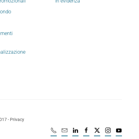
promozionali
In evidenza
mondo
imenti
nalizzazione
2017
-
Privacy