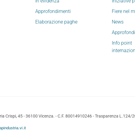
In evidenza
Iniziative 
Approfondimenti
Fiere nel 
Elaborazione paghe
News
Approfond
Info point
internazio
ia Crispi, 45 - 36100 Vicenza. - C.F. 80014910246 -
Trasparenza L.124/
pindustria.vi.it