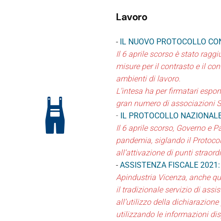
Lavoro
-
IL NUOVO PROTOCOLLO COND
Il 6 aprile scorso è stato ragg
misure per il contrasto e il c
ambienti di lavoro.
L’intesa ha per firmatari espo
gran numero di associazioni Sin
-
IL PROTOCOLLO NAZIONALE 
Il 6 aprile scorso, Governo e Pa
pandemia, siglando il Protocoll
all’attivazione di punti straor
-
ASSISTENZA FISCALE 2021
Apindustria Vicenza, anche que
il tradizionale servizio di assi
all’utilizzo della dichiarazion
utilizzando le informazioni dis