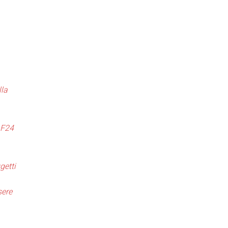
lla
n F24
getti
sere