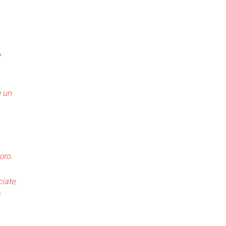
e
e un
oro.
iate,
a