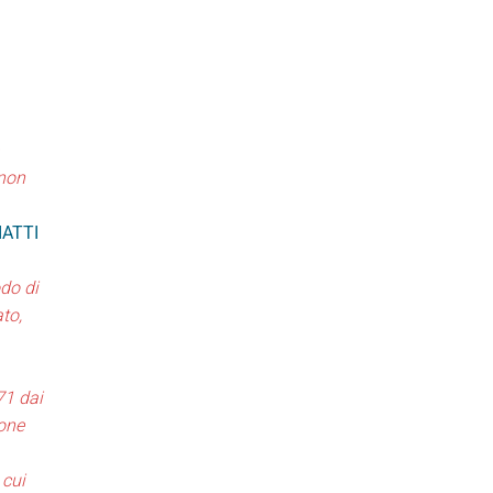
 non
IATTI
do di
ato,
71 dai
ione
 cui