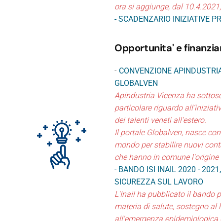
ora si aggiunge, dal 10.4.2021
-
SCADENZARIO INIZIATIVE P
Opportunita' e finanzi
-
CONVENZIONE APINDUSTRIA
GLOBALVEN
Apindustria Vicenza ha sottos
particolare riguardo all’inizia
dei talenti veneti all’estero.
Il portale Globalven, nasce con
mondo per stabilire nuovi conta
che hanno in comune l'origine
- BANDO ISI INAIL 2020 - 202
SICUREZZA SUL LAVORO
L'Inail ha pubblicato il bando 
materia di salute, sostegno al 
all'emergenza epidemiologica da