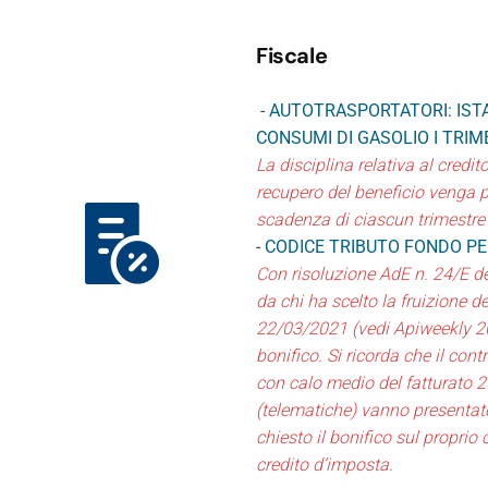
Fiscale
-
AUTOTRASPORTATORI: ISTA
CONSUMI DI GASOLIO I TRIM
La disciplina relativa al credi
recupero del beneficio venga p
scadenza di ciascun trimestre 
-
CODICE TRIBUTO FONDO P
Con risoluzione AdE n. 24/E del
da chi ha scelto la fruizione de
22/03/2021 (vedi Apiweekly 20
bonifico. Si ricorda che il con
con calo medio del fatturato 2
(telematiche) vanno presenta
chiesto il bonifico sul proprio
credito d’imposta.