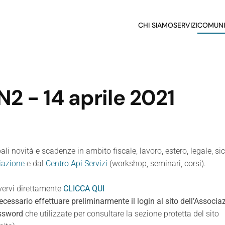
CHI SIAMO
SERVIZI
COMUNI
 - 14 aprile 2021
pali novità e scadenze in ambito fiscale, lavoro, estero, legale, si
iazione
e dal
Centro Api Servizi
(workshop, seminari, corsi).
rivervi direttamente
CLICCA QUI
ecessario effettuare preliminarmente il login al sito dell’Associa
assword
che utilizzate per consultare la sezione protetta del sito