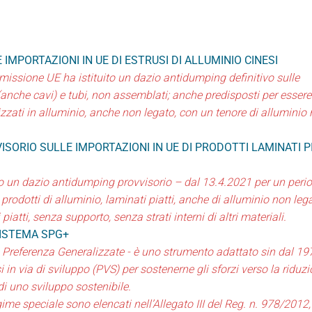
IMPORTAZIONI IN UE DI ESTRUSI DI ALLUMINIO CINESI
missione UE ha istituito un dazio antidumping definitivo sulle
i (anche cavi) e tubi, non assemblati; anche predisposti per essere
alizzati in alluminio, anche non legato, con un tenore di alluminio
SORIO SULLE IMPORTAZIONI IN UE DI PRODOTTI LAMINATI P
o un dazio antidumping provvisorio – dal 13.4.2021 per un perio
 prodotti di alluminio, laminati piatti, anche di alluminio non leg
tti, senza supporto, senza strati interni di altri materiali.
SISTEMA SPG+
 Preferenza Generalizzate - è uno strumento adattato sin dal 19
 in via di sviluppo (PVS) per sostenerne gli sforzi verso la riduz
di uno sviluppo sostenibile.
gime speciale sono elencati nell’Allegato III del Reg. n. 978/2012,