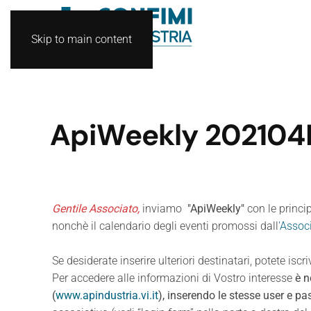
Skip to main content
ApiWeekly 202104N2
Gentile Associato,
inviamo
"ApiWeekly"
con le princi
nonchè il calendario degli eventi promossi dall
'Assoc
Se desiderate inserire ulteriori destinatari, potete isc
Per accedere alle informazioni di Vostro interesse
è n
(
www.apindustria.vi.it
), inserendo le stesse user e p