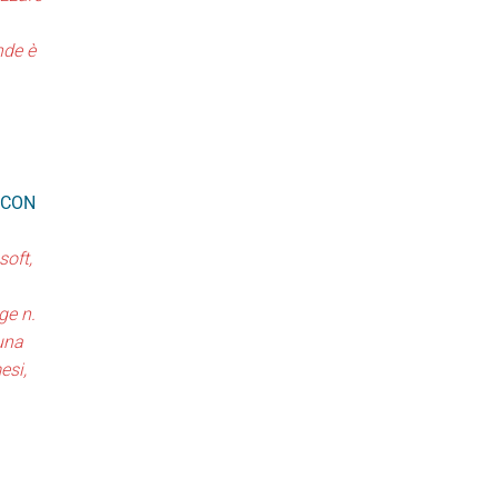
nde è
 CON
soft,
ge n.
una
esi,