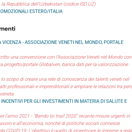
, la Repubblica dell’Uzbekistan (codice ISO UZ).
ROMOZIONALI ESTERO/ITALIA
amenti
 VICENZA - ASSOCIAZIONE VENETI NEL MONDO, PORTALE
critto una convenzione con l’Associazione Veneti nel Mondo con
tiva progetto/portale Globalven, banca dati per la valorizzazione
 lo scopo di creare una rete di conoscenza dei talenti veneti nel
tti professionali e imprenditoriali e ampliare le relazioni tra per
 veneta.
1, INCENTIVI PER GLI INVESTIMENTI IN MATERIA DI SALUTE E
per l'anno 2021 - "Bando Isi Inail 2020" recante misure urgenti in
lavoro e all'economia, nonchè di politiche sociali connesse
 COVID-19. L'obiettivo è quello di incentivare le imprese a real