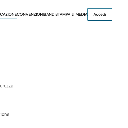
CAZIONE
CONVENZIONI
BANDI
STAMPA & MEDIA
Accedi
curezza,
zione