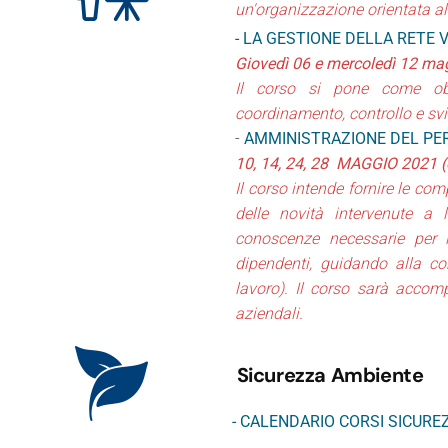
un'organizzazione orientata al 
- LA GESTIONE DELLA RETE 
Giovedì 06 e mercoledì 12 mag
Il corso si pone come obie
coordinamento, controllo e svil
-
AMMINISTRAZIONE DEL PER
10, 14, 24, 28 MAGGIO 2021 (or
Il corso intende fornire le com
delle novità intervenute a l
conoscenze necessarie per la
dipendenti, guidando alla cor
lavoro). Il corso sarà accomp
aziendali.
Sicurezza Ambiente
-
CALENDARIO CORSI SICURE