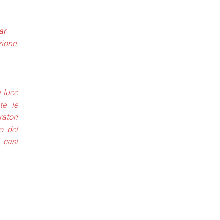
nar
ione,
a luce
te le
atori
o del
 casi