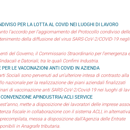
IVISO PER LA LOTTA AL COVID NEI LUOGHI DI LAVORO
iunto l’accordo per l’aggiornamento del Protocollo condiviso dell
ontenimento della diffusione del virus SARS-CoV-2/COVID-19 negli
nenti del Governo, il Commissario Straordinario per l’emergenza 
dacali e Datoriali, tra le quali Confimi Industria.
PER LE VACCINAZIONI ANTI COVID IN AZIENDA
rti Sociali sono pervenuti ad un’ulteriore intesa di contrasto alla
o nazionale per la realizzazione dei piani aziendali finalizzati
dinari di vaccinazione anti SARS-CoV-2/Covid-19 nei luoghi di lav
: CONVENZIONE APINDUSTRIA/ACLI SERVICE
st’anno, mette a disposizione dei lavoratori delle imprese assoc
stenza fiscale in collaborazione con il sistema ACLI, in alternativ
e precompilata, messa a disposizione dall'Agenzia delle Entrate
ponibili in Anagrafe tributaria.