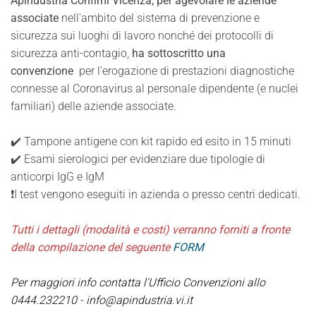
Apindustria Confimi Vicenza
,
per agevolare le aziende
associate
nell'ambito del sistema di prevenzione e
sicurezza sui luoghi di lavoro nonché dei protocolli di
sicurezza anti-contagio,
ha sottoscritto una
convenzione
per l’erogazione di prestazioni diagnostiche
connesse al Coronavirus al personale dipendente (e nuclei
familiari) delle aziende associate.
✔️ Tampone antigene con kit rapido ed esito in 15 minuti
✔️ Esami sierologici per evidenziare due tipologie di
anticorpi IgG e IgM
❗I test vengono eseguiti in azienda o presso centri dedicati.
Tutti i dettagli (modalità e costi) verranno forniti a fronte
della compilazione del seguente
FORM
Per maggiori info contatta l'Ufficio Convenzioni allo
0444.232210 -
info@apindustria.vi.it