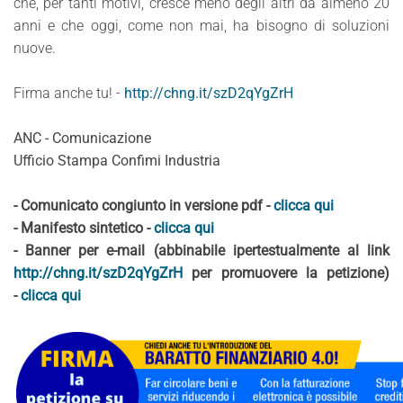
che, per tanti motivi, cresce meno degli altri da almeno 20
anni e che oggi, come non mai, ha bisogno di soluzioni
nuove.
Firma anche tu! -
http://chng.it/szD2qYgZrH
ANC - Comunicazione
Ufficio Stampa Confimi Industria
- Comunicato congiunto in versione pdf -
clicca qui
- Manifesto sintetico -
clicca qui
- Banner per e-mail (abbinabile ipertestualmente al link
http://chng.it/szD2qYgZrH
per promuovere la petizione)
-
clicca qui