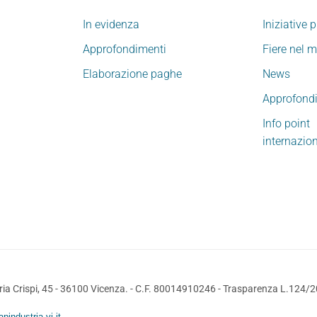
In evidenza
Iniziative 
Approfondimenti
Fiere nel 
Elaborazione paghe
News
Approfond
Info point
internazio
ia Crispi, 45 - 36100 Vicenza. - C.F. 80014910246 -
Trasparenza L.124/
pindustria.vi.it