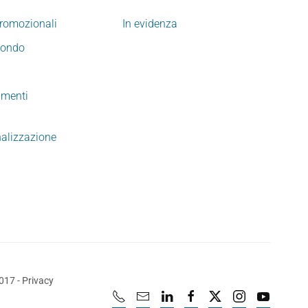
promozionali
In evidenza
mondo
imenti
nalizzazione
2017
-
Privacy