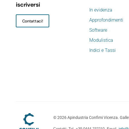
iscriversi
In evidenza
Approfondimenti
Contattaci!
Software
Modulistica
Indici e Tassi
©
2026
Apindustria Confimi Vicenza. Galler
Contatti: Tel. +39 0444 232210 Email
info@a