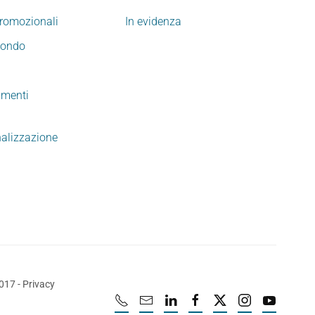
promozionali
In evidenza
mondo
imenti
nalizzazione
2017
-
Privacy