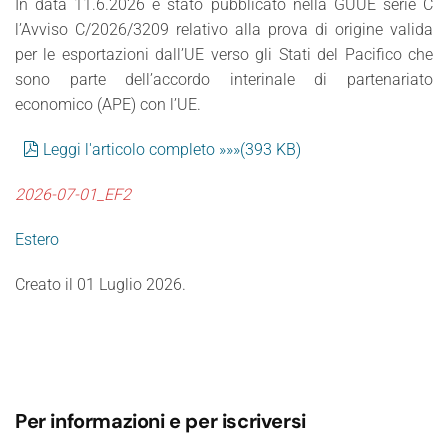
In data 11.6.2026 è stato pubblicato nella GUUE serie C
l’Avviso C/2026/3209 relativo alla prova di origine valida
per le esportazioni dall’UE verso gli Stati del Pacifico che
sono parte dell’accordo interinale di partenariato
economico (APE) con l’UE.
pdf
Leggi l'articolo completo »»»
(
393 KB
)
2026-07-01_EF2
Estero
Creato il
01 Luglio 2026
.
Per informazioni e per iscriversi