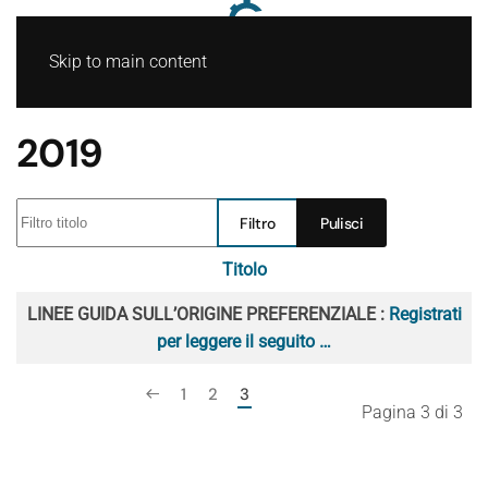
Skip to main content
2019
Filtro titolo
Filtro
Pulisci
Titolo
Articoli
LINEE GUIDA SULL’ORIGINE PREFERENZIALE :
Registrati
per leggere il seguito …
1
2
3
Pagina 3 di 3