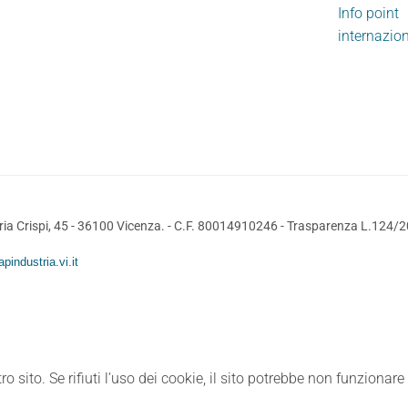
Info point
internazio
ia Crispi, 45 - 36100 Vicenza. - C.F. 80014910246 -
Trasparenza L.124/
pindustria.vi.it
ro sito. Se rifiuti l’uso dei cookie, il sito potrebbe non funzionar