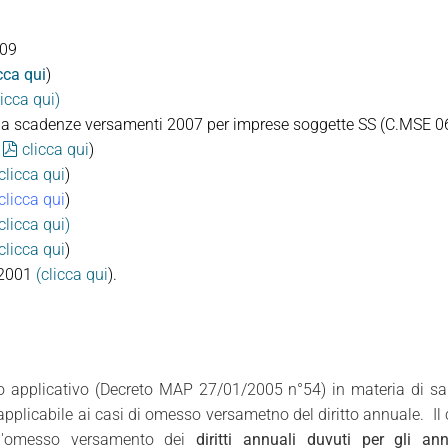
009
cca qui
)
licca qui)
roga scadenze versamenti 2007 per imprese soggette SS (C.MSE 0
pdf
clicca qui
)
clicca qui
)
clicca qui
)
clicca qui)
clicca qui
)
5/2001
(clicca qui
).
o applicativo (Decreto MAP 27/01/2005 n°54) in materia di sanz
plicabile ai casi di omesso versametno del diritto annuale. Il c
'omesso versamento dei
diritti annuali duvuti per gli a