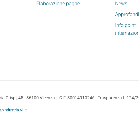
Elaborazione paghe
News
Approfond
Info point
internazio
ia Crispi, 45 - 36100 Vicenza. - C.F. 80014910246 -
Trasparenza L.124/
pindustria.vi.it