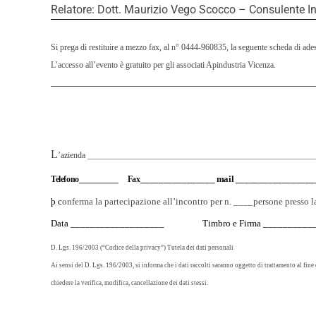
Relatore: Dott. Maurizio Vego Scocco – Consulente In
Si prega di restituire a mezzo fax, al
n°
0444-960835
, la seguente scheda di ade
L’accesso all’evento è
gratuito
per gli associati Apindustria Vicenza.
_______________________________________________
L
’azienda _____________________________________________________
________________
mail _________________
Telefono
__________
Fax
þ
c
onferma la partecipazione all’incontro per n. ____persone presso
Data ___________________
Timbro e Firma _________
D. Lgs. 196/2003 (“Codice della privacy”) Tutela dei dati personali
Ai sensi del D. Lgs. 196/2003, si informa che i dati raccolti saranno oggetto di trattamento al fine
chiedere la verifica, modifica, cancellazione dei dati stessi.