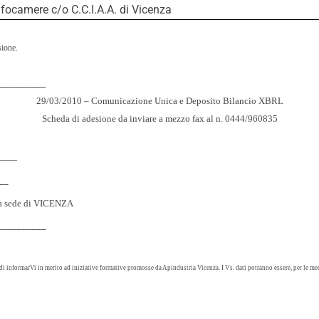
focamere c/o C.C.I.A.A. di Vicenza
sione.
________
29/03/2010 – Comunicazione Unica e Deposito Bilancio XBRL
Scheda di adesione da inviare a mezzo fax al n. 0444/960835
_____
__
 la sede di VICENZA
___________
 di informarVi in merito ad iniziative formative promosse da Apindustria Vicenza. I Vs. dati potranno essere, per le me