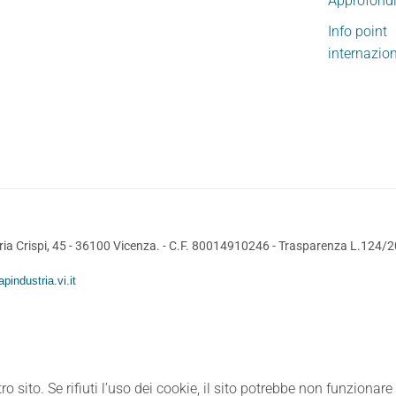
Approfond
Info point
internazio
ia Crispi, 45 - 36100 Vicenza. - C.F. 80014910246 -
Trasparenza L.124/
pindustria.vi.it
ro sito. Se rifiuti l’uso dei cookie, il sito potrebbe non funzionar