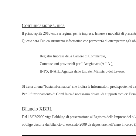
Comunicazione Unica
Il primo aprile 2010
entra a regime, per le imprese, la nuova modalità di presenta
Questo sarà
l’unico strumento informatico
che permetterà di ottemperare agli ob
·
Registro Imprese della Camere di Commercio,
·
Commissioni provinciali per l’Artigianato (A.I.A.),
·
INPS, INAIL, Agenzia delle Entrate, Ministero del Lavoro.
Si tratta di una “busta informatica” che inoltra le informazioni predisposte nei va
Per il funzionamento di ComUnica è necessario dotarsi di supporti tecnici: Firma 
Bilancio XBRL
Dal 16/02/2009 vige l’obbligo di presentazione al Registro delle Imprese del bil
obbligo decorre dal bilancio di esercizio 2009 da depositare nell’anno in corso 