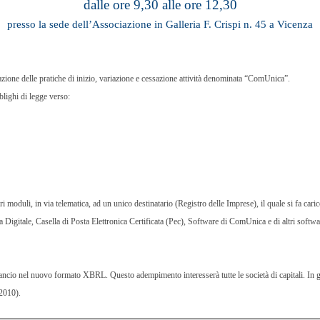
dalle ore 9,30 alle ore 12,30
presso la sede dell’Associazione in Galleria F. Crispi n. 45 a Vicenza
zione delle pratiche di inizio, variazione e cessazione attività denominata
“ComUnica”
.
blighi di legge verso:
ri moduli, in via telematica, ad un unico destinatario (Registro delle Imprese), il quale si fa cari
Digitale, Casella di Posta Elettronica Certificata (Pec), Software di ComUnica e di altri software
ancio nel nuovo formato XBRL. Questo adempimento interesserà tutte le società di capitali. In ge
(2010).