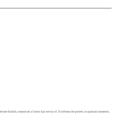
desime finalità, comunicati a Centro Api servizi srl. Si informa che potrete, in qualsiasi momento,