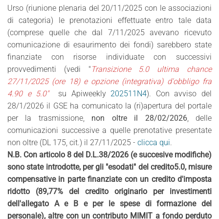
Urso (riunione plenaria del 20/11/2025 con le associazioni
di categoria) le prenotazioni effettuate entro tale data
(comprese quelle che dal 7/11/2025 avevano ricevuto
comunicazione di esaurimento dei fondi) sarebbero state
finanziate con risorse individuate con successivi
provvedimenti (vedi "
Transizione 5.0 ultima chance
27/11/2025 (ore 18) e opzione (integrativa) d'obbligo fra
4.90 e 5.0"
su Apiweekly
202511N4
). Con avviso del
28/1/2026 il GSE ha comunicato la (ri)apertura del portale
per la trasmissione,
non oltre il 28/02/2026
, delle
comunicazioni successive a quelle prenotative presentate
non oltre (DL 175, cit.) il 27/11/2025 -
clicca qui
.
N.B. Con articolo 8 del D.L.38/2026 (e succesive modifiche)
sono state introdotte, per gli "esodati" del credito5.0, misure
compensative in parte finanziate con un credito d'imposta
ridotto (89,77% del credito originario per investimenti
dell'allegato A e B e per le spese di formazione del
personale), altre con un contributo MIMIT a fondo perduto