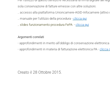
Per l'utilizzo di questo servizio è necessaria la firma digitale del 
sola conservazione di fatture emesse con altre soluzioni.
.. accesso alla piattaforma Unioncamere-AGID-Infocamere (attivo
.. manuale per l'utilizzo della procedura -
clicca qui
.. slides funzionamento procedura FePA -
clicca qui
Argomenti correlati
- approfondimenti in merito all'obbligo di conservazione elettronica
- approfondimenti in materia di fatturazione elettronica PA -
clicca 
Creato il
28 Ottobre 2015
.