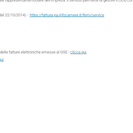
legale rappresentatne/titolare dell'impresa. Il servizio permette di gestire il cic
 dal 22/10/2014) -
https://fattura-pa.infocamere.it/fpmi/service
 delle fatture elettroniche emesse al GSE -
clicca qui
qui