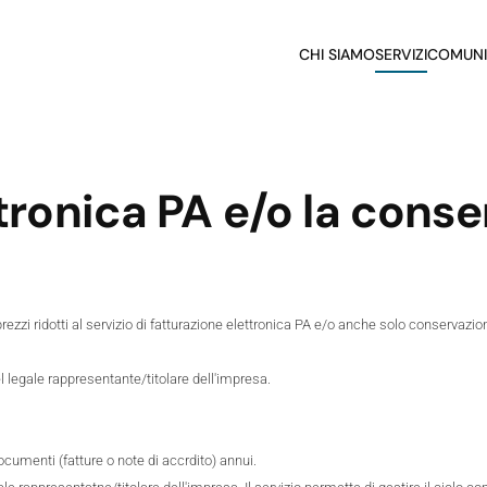
CHI SIAMO
SERVIZI
COMUNI
ttronica PA e/o la cons
prezzi ridotti al servizio di fatturazione elettronica PA e/o anche solo conserva
del legale rappresentante/titolare dell'impresa.
cumenti (fatture o note di accrdito) annui.