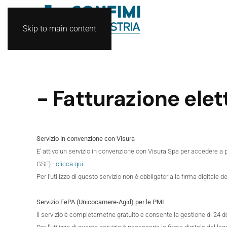
Skip to main content
- Fatturazione ele
Servizio in convenzione con Visura
E' attivo un servizio in convenzione con Visura Spa per accedere a 
GSE) -
clicca qui
Per l'utilizzo di questo servizio non è obbligatoria la firma digitale 
Servizio FePA (Unicocamere-Agid) per le PMI
Il servizio è completametne gratuito e consente la gestione di 24 do