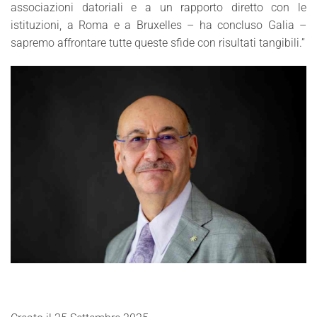
associazioni datoriali e a un rapporto diretto con le
istituzioni, a Roma e a Bruxelles – ha concluso Galia –
sapremo affrontare tutte queste sfide con risultati tangibili.”