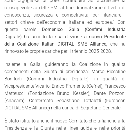
sono orgogliose di poter contribuire ad accrescere la
consapevolezza delle PMI al fine di innalzarne il livello di
conoscenza, sicurezza e competitività, per rilanciare i
settori chiave dell’economia italiana ed europea.” Con
queste parole
Domenico Galia (Confimi Industria
Digitale)
ha accolto la sua elezione a nuovo
Presidente
della Coalizione Italian DIGITAL SME Alliance
, che ha
rinnovato le proprie cariche per il triennio 2025-2028.
Insieme a Galia, guideranno la Coalizione in qualità
componenti della Giunta di presidenza: Marco Piccolino
Boniforti (Confimi Industria Digitale), in qualità di
Vicepresidente Vicario; Enrico Frumento (Cefriel); Francesco
Matteucci (Fondazione Bruno Kessler); Dante Pozzoni
(Anacam). Confermato Sebastiano Toffaletti (European
DIGITAL SME Alliance) nella carica di Segretario Generale.
È stato istituito anche il nuovo Comitato che affiancherà la
Presidenza e la Giunta nelle linee guida e nelle priorità