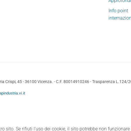
Approfond
Info point
internazio
ia Crispi, 45 - 36100 Vicenza. - C.F. 80014910246 -
Trasparenza L.124/
pindustria.vi.it
ro sito. Se rifiuti l’uso dei cookie, il sito potrebbe non funzionar