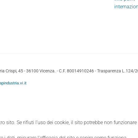
internazio
ia Crispi, 45 - 36100 Vicenza. - C.F. 80014910246 -
Trasparenza L.124/
pindustria.vi.it
ro sito. Se rifiuti l’uso dei cookie, il sito potrebbe non funzionar
e i dati, misurare l’efficacia del sito e capire come funziona.