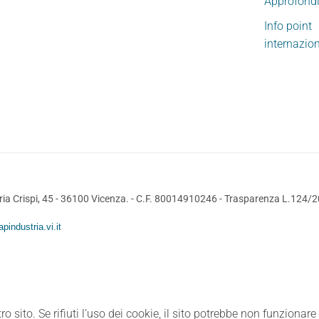
Approfond
Info point
internazio
ia Crispi, 45 - 36100 Vicenza. - C.F. 80014910246 -
Trasparenza L.124/
pindustria.vi.it
ro sito. Se rifiuti l’uso dei cookie, il sito potrebbe non funzionar