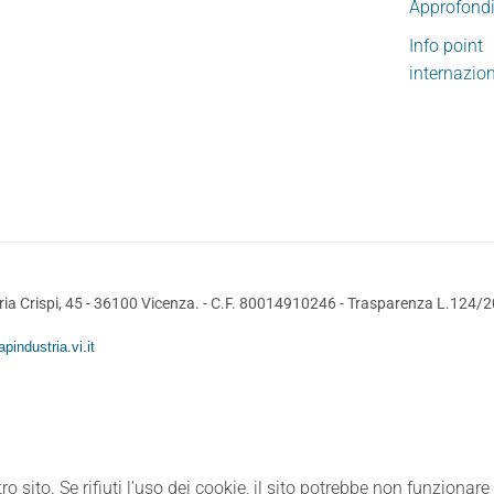
Approfond
Info point
internazio
ia Crispi, 45 - 36100 Vicenza. - C.F. 80014910246 -
Trasparenza L.124/
pindustria.vi.it
ro sito. Se rifiuti l’uso dei cookie, il sito potrebbe non funzionar