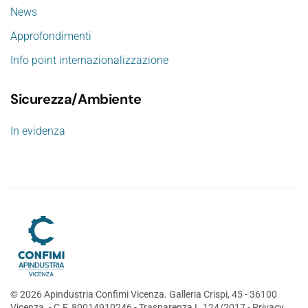
News
Approfondimenti
Info point internazionalizzazione
Sicurezza/Ambiente
In evidenza
©
2026
Apindustria Confimi Vicenza. Galleria Crispi, 45 - 36100
Vicenza. - C.F. 80014910246 -
Trasparenza L.124/2017
-
Privacy