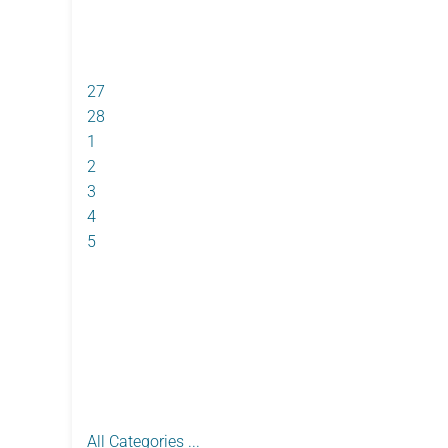
27
28
1
2
3
4
5
All Categories ...