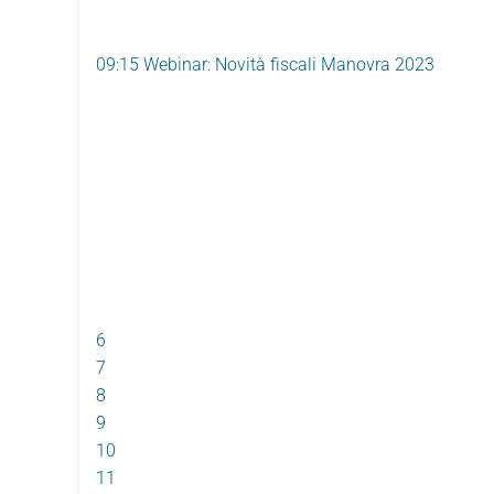
09:15 Webinar: Novità fiscali Manovra 2023
6
7
8
9
10
11