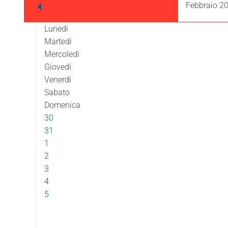
Febbraio 2
Lunedì
Martedì
Mercoledì
Giovedì
Venerdì
Sabato
Domenica
30
31
1
2
3
4
5