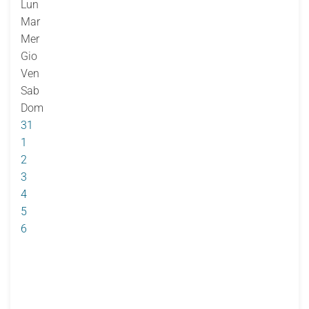
Lun
Mar
Mer
Gio
Ven
Sab
Dom
31
1
2
3
4
5
6