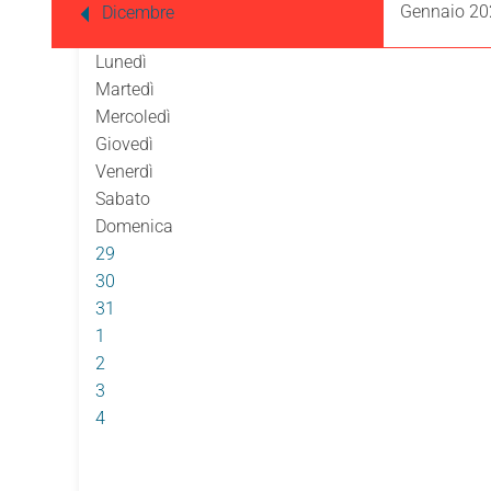
Gennaio 20
Dicembre
Lunedì
Martedì
Mercoledì
Giovedì
Venerdì
Sabato
Domenica
29
30
31
1
2
3
4