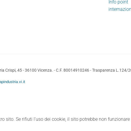
Info point
internazio
ia Crispi, 45 - 36100 Vicenza. - C.F. 80014910246 -
Trasparenza L.124/
pindustria.vi.it
ro sito. Se rifiuti l’uso dei cookie, il sito potrebbe non funzionar