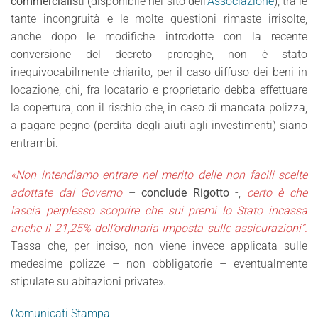
commercialis
ti
(
disponibile nel sito dell'
Associazione
), tra le
tante incongruità e le molte questioni rimaste irrisolte,
anche dopo le modifiche introdotte con la recente
conversione del decreto proroghe, non è stato
inequivocabilmente chiarito, per il caso diffuso dei beni in
locazione, chi, fra locatario e proprietario debba effettuare
la copertura, con il rischio che, in caso di mancata polizza,
a pagare pegno (perdita degli aiuti agli investimenti) siano
entrambi.
«Non intendiamo entrare nel merito delle non facili scelte
adottate dal Governo
–
conclude Rigotto
-,
certo è che
lascia perplesso scoprire che sui premi lo Stato incassa
anche il 21,25% dell’ordinaria imposta sulle assicurazioni”.
Tassa che, per inciso, non viene invece applicata sulle
medesime polizze – non obbligatorie – eventualmente
stipulate su abitazioni private».
Comunicati Stampa