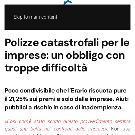
Skip to main content
Polizze catastrofali per le
imprese: un obbligo con
troppe difficoltà
Poco condivisibile che l’Erario riscuota pure
il 21,25% sui premi e solo dalle imprese. Aiuti
pubblici a rischio in caso di inadempienza.
«Così com’è stato scritto questo provvedimento sembra
quasi una beffa nei confronti delle imprese
». Non usa