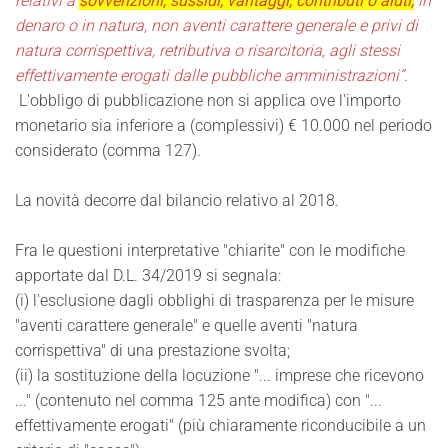
relativi a
sovvenzioni, sussidi, vantaggi, contributi o aiuti,
in
denaro o in natura,
non aventi carattere generale e privi di
natura corrispettiva, retributiva o
risarcitoria, agli stessi
effettivamente erogati dalle pubbliche
amministrazioni
”.
L'obbligo di pubblicazione non si applica ove l'importo
monetario sia inferiore a (complessivi) € 10.000 nel periodo
considerato (comma 127).
La novità decorre dal bilancio relativo al 2018.
Fra le questioni interpretative "chiarite" con le modifiche
apportate dal D.L. 34/2019 si segnala:
(i) l'esclusione dagli obblighi di trasparenza per le misure
"aventi carattere generale" e quelle aventi "natura
corrispettiva" di una prestazione svolta;
(ii) la sostituzione della locuzione "... imprese che ricevono
..." (contenuto nel comma 125 ante modifica) con "...
effettivamente erogati" (più chiaramente riconducibile a un