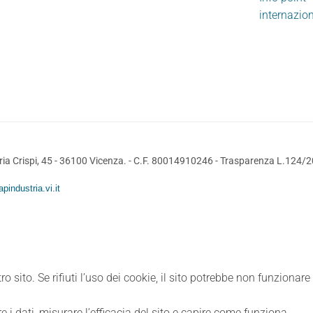
internazio
ia Crispi, 45 - 36100 Vicenza. - C.F. 80014910246 -
Trasparenza L.124/
pindustria.vi.it
ro sito. Se rifiuti l’uso dei cookie, il sito potrebbe non funzionar
e i dati, misurare l’efficacia del sito e capire come funziona.