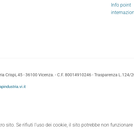
Info point
internazio
ia Crispi, 45 - 36100 Vicenza. - C.F. 80014910246 -
Trasparenza L.124/
pindustria.vi.it
ro sito. Se rifiuti l’uso dei cookie, il sito potrebbe non funzionar