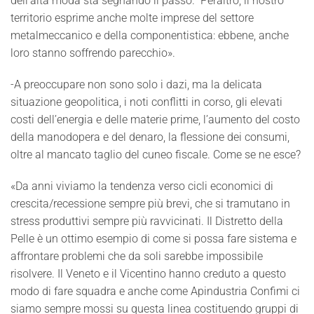
dell’alta moda sta segnando il passo. Peraltro, il nostro
territorio esprime anche molte imprese del settore
metalmeccanico e della componentistica: ebbene, anche
loro stanno soffrendo parecchio».
-A preoccupare non sono solo i dazi, ma la delicata
situazione geopolitica, i noti conflitti in corso, gli elevati
costi dell’energia e delle materie prime, l’aumento del costo
della manodopera e del denaro, la flessione dei consumi,
oltre al mancato taglio del cuneo fiscale. Come se ne esce?
«Da anni viviamo la tendenza verso cicli economici di
crescita/recessione sempre più brevi, che si tramutano in
stress produttivi sempre più ravvicinati. Il Distretto della
Pelle è un ottimo esempio di come si possa fare sistema e
affrontare problemi che da soli sarebbe impossibile
risolvere. Il Veneto e il Vicentino hanno creduto a questo
modo di fare squadra e anche come Apindustria Confimi ci
siamo sempre mossi su questa linea costituendo gruppi di